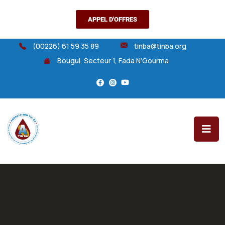
APPEL D'OFFRES
(00226) 61 59 35 89
tinba@tinba.org
Bougui, Secteur 1, Fada N’Gourma