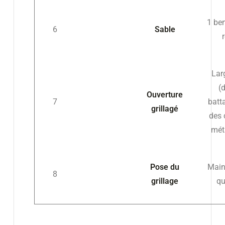
1 be
6
Sable
Lar
(
Ouverture
7
batt
grillagé
des 
mét
Pose du
Main
8
grillage
qu