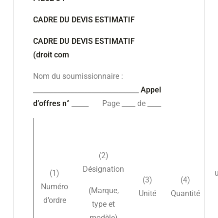
CADRE DU DEVIS ESTIMATIF
CADRE DU DEVIS ESTIMATIF
(droit com
Nom du soumissionnaire :
_______________________________
Appel
d’offres n°
_____ Page ____ de ____
(2)
Désignation
(1)
u
(3)
(4)
Numéro
(Marque,
Unité
Quantité
d’ordre
type et
modèle)