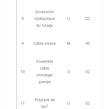
Accessoire
8
hydraulique
U
02
du forage
9
Câble solaire
M
40
Ensemble
câble
10
U
02
immerger
pompe
Polytank de
11
U
02
3
5m