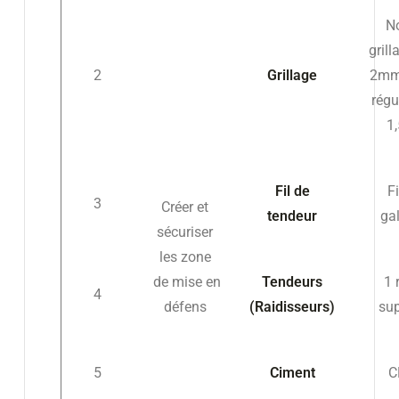
No
grill
2
Grillage
2mm
régu
1
Fil de
Fi
3
Créer et
tendeur
ga
sécuriser
les zone
de mise en
Tendeurs
1 
4
défens
(Raidisseurs)
sup
5
Ciment
C