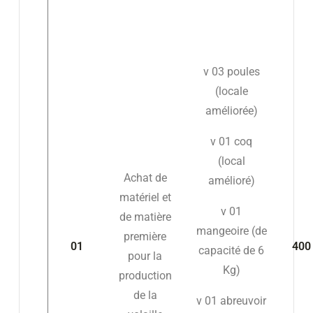
v 03 poules
(locale
améliorée)
v 01 coq
(local
Achat de
amélioré)
matériel et
v 01
de matière
mangeoire (de
première
01
400 
capacité de 6
pour la
Kg)
production
de la
v 01 abreuvoir