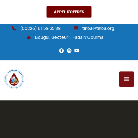
APPEL D'OFFRES
(00226) 61 59 35 89
tinba@tinba.org
Bougui, Secteur 1, Fada N’Gourma