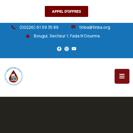
APPEL D'OFFRES
(00226) 61 59 35 89
tinba@tinba.org
Bougui, Secteur 1, Fada N’Gourma