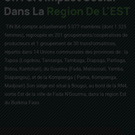
Dans La
Region De L'EST
TIN BA compte actuellement 5 077 membres (dont 1 325
femmes), regroupés en 201 groupements/coopératives de
producteurs et 1 groupement de 30 transformatrices,
répartis dans 14 Unions communales des provinces de : la
Tapoa (Logobou, Tansarga, Tambaga, Diapaga, Partiaga,
Botou, Kantchari), du Gourma (Fada, Matiacoali, Yamba,
Diapangou), et de la Kompienga ( Pama, Kompienga,
Madjoari).Son siège est situé à Bougui, au bord de la RN4,
sortie Est de la ville de Fada N’Gourma, dans la région Est
du Burkina Faso.