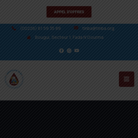
APPEL D'OFFRES
(00226) 61 59 35 89
tinba@tinba.org
Bougui, Secteur 1, Fada N’Gourma