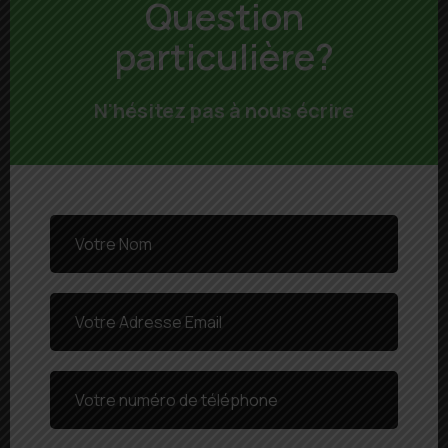
Question
particulière?
N'hésitez pas à nous écrire