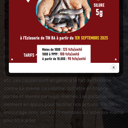
Secrétaire
Exécutif
Nous vivons de l’agriculture, l’élevage et de l’agro
foresterie. Les activités de production menées se font
dans des conditions agro –socio-climatiques difficiles
dues aux changements climatiques , à la dégradation
des sols, à la déforestation , à l’insécurité, au covid-19,
etc. ces causes sont en général le fait de l’homme
contre lui-même. La solution doit être endogène ,
portée et menée par nous-mêmes. Les partenaires
viennent en appuis pour faciliter nos actions. TIN BA
encourage donc ses 5 077 membres à s’aider soi-même
pour être aider.