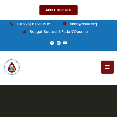
APPEL D'OFFRES
(00226) 61 59 35 89
tinba@tinba.org
Bougui, Secteur 1, Fada N’Gourma