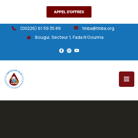
APPEL D'OFFRES
(00226) 61 59 35 89
tinba@tinba.org
Bougui, Secteur 1, Fada N’Gourma