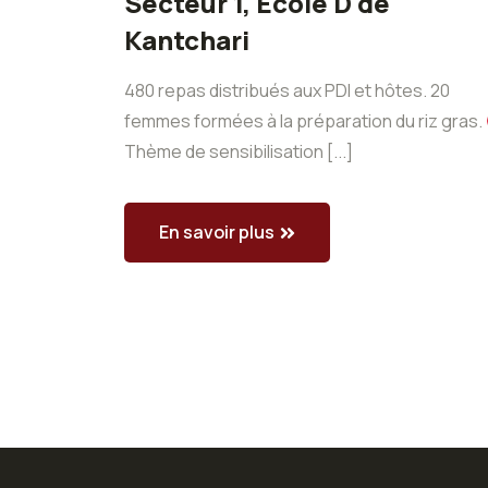
Secteur 1, École D de
Kantchari
480 repas distribués aux PDI et hôtes. 20
femmes formées à la préparation du riz gras.
Thème de sensibilisation [...]
En savoir plus