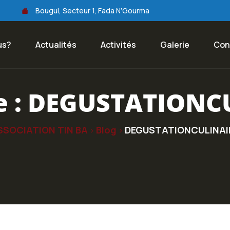
Bougui, Secteur 1, Fada N’Gourma
us?
Actualités
Activités
Galerie
Con
e :
DEGUSTATIONC
SSOCIATION TIN BA
Blog
DEGUSTATIONCULINAI
>
>