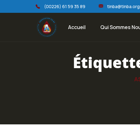
(00226) 61 59 35 89
tinba@tinba.org
Accueil
Qui Sommes No
Étiquett
A