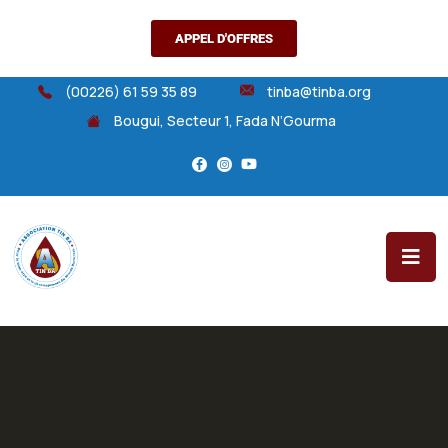
APPEL D'OFFRES
(00226) 61 59 35 89
tinba@tinba.org
Bougui, Secteur 1, Fada N’Gourma