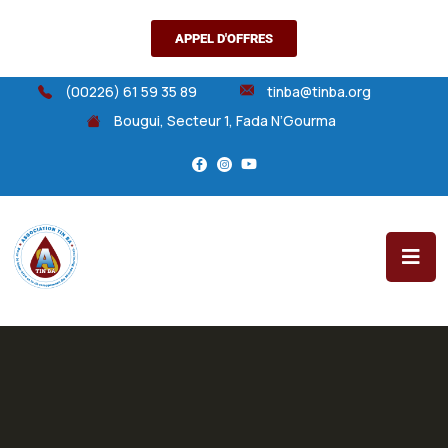
APPEL D'OFFRES
(00226) 61 59 35 89
tinba@tinba.org
Bougui, Secteur 1, Fada N’Gourma