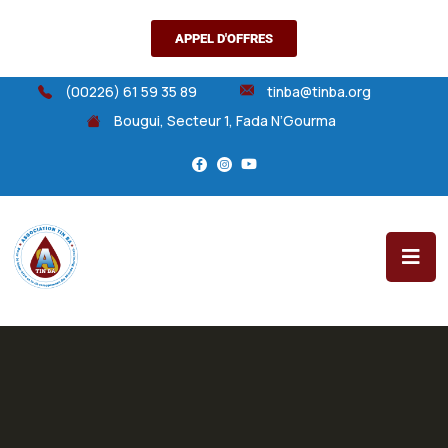
APPEL D'OFFRES
(00226) 61 59 35 89
tinba@tinba.org
Bougui, Secteur 1, Fada N’Gourma