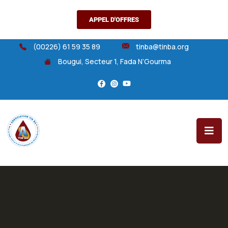
APPEL D'OFFRES
(00226) 61 59 35 89
tinba@tinba.org
Bougui, Secteur 1, Fada N’Gourma