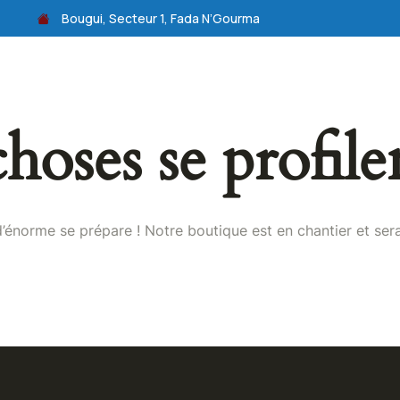
Bougui, Secteur 1, Fada N’Gourma
us?
Actualités
Activités
Galerie
Con
oses se profile
énorme se prépare ! Notre boutique est en chantier et sera