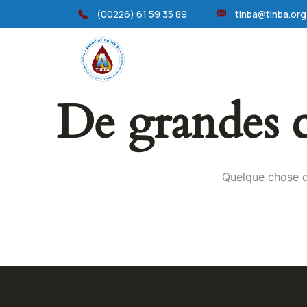
(00226) 61 59 35 89
tinba@tinba.org
Accueil
Qui Sommes No
De grandes ch
Quelque chose d’