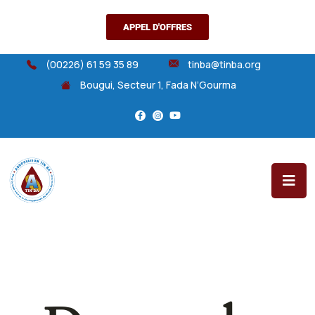
APPEL D'OFFRES
(00226) 61 59 35 89
tinba@tinba.org
Bougui, Secteur 1, Fada N’Gourma