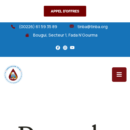
APPEL D'OFFRES
(00226) 61 59 35 89
tinba@tinba.org
Bougui, Secteur 1, Fada N’Gourma