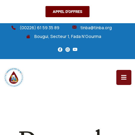
APPEL D'OFFRES
(00226) 61 59 35 89
tinba@tinba.org
Bougui, Secteur 1, Fada N’Gourma