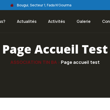
Bougui, Secteur 1, Fada N’Gourma
us?
Actualités
Activités
Galerie
Con
Page Accueil Test
ASSOCIATION TIN BA
Page accueil test
>