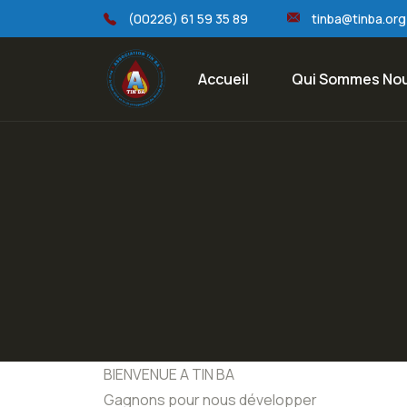
(00226) 61 59 35 89
tinba@tinba.org
Accueil
Qui Sommes No
BIENVENUE A TIN BA
Gagnons pour nous développer