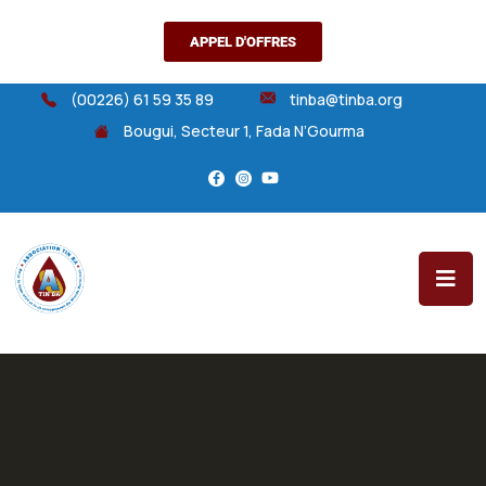
APPEL D'OFFRES
(00226) 61 59 35 89
tinba@tinba.org
Bougui, Secteur 1, Fada N’Gourma