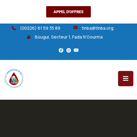
APPEL D'OFFRES
(00226) 61 59 35 89
tinba@tinba.org
Bougui, Secteur 1, Fada N’Gourma